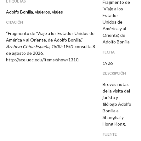
ETIQUETAS
Fragmento de
'Viaje a los
Adolfo Bonilla
,
viajeros
,
viajes
Estados
Unidos de
CITACIÓN
América y al
“Fragmento de 'Viaje a los Estados Unidos de
Oriente', de
América y al Oriente', de Adolfo Bonilla,”
Adolfo Bonilla
Archivo China España, 1800-1950
, consulta 8
FECHA
de agosto de 2026,
http://ace.uoc.edu/items/show/1310
.
1926
DESCRIPCIÓN
Breves notas
de la visita del
jurista y
filólogo Adolfo
Bonilla a
Shanghai y
Hong Kong.
FUENTE