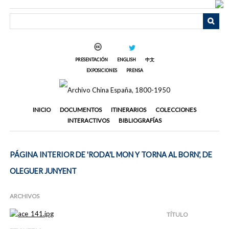
Saltar
al
contenido
principal
PRESENTACIÓN
ENGLISH
中文
EXPOSICIONES
PRENSA
INICIO
DOCUMENTOS
ITINERARIOS
COLECCIONES
INTERACTIVOS
BIBLIOGRAFÍAS
PÁGINA INTERIOR DE 'RODA'L MON Y TORNA AL BORN', DE
OLEGUER JUNYENT
ARCHIVOS
TÍTULO