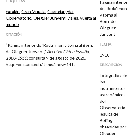
ETIQUETAS
Página interior
de 'Roda'l mon
catalán
,
Gran Muralla
,
Guanxiangdai
,
y torna al
Observatorio
,
Oleguer Junyent
,
viajes
,
vuelta al
Born', de
mundo
Oleguer
Junyent
CITACIÓN
FECHA
“Página interior de 'Roda'l mon y torna al Born',
de Oleguer Junyent,”
Archivo China España,
1910
1800-1950
, consulta 9 de agosto de 2026,
http://ace.uoc.edu/items/show/141
.
DESCRIPCIÓN
Fotografías de
los
instrumentos
astronómicos
del
Observatorio
jesuita de
Beijing
obtenidas por
Oleguer