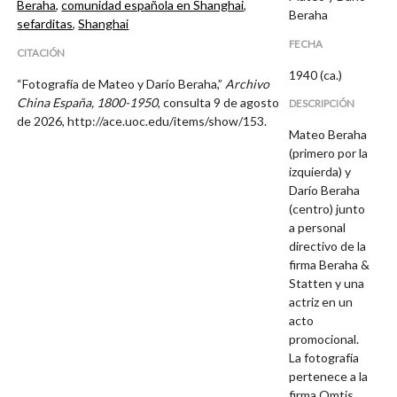
Beraha
,
comunidad española en Shanghai
,
Beraha
sefarditas
,
Shanghai
FECHA
CITACIÓN
1940 (ca.)
“Fotografía de Mateo y Darío Beraha,”
Archivo
China España, 1800-1950
, consulta 9 de agosto
DESCRIPCIÓN
de 2026,
http://ace.uoc.edu/items/show/153
.
Mateo Beraha
(primero por la
izquierda) y
Darío Beraha
(centro) junto
a personal
directivo de la
firma Beraha &
Statten y una
actriz en un
acto
promocional.
La fotografía
pertenece a la
firma Omtis