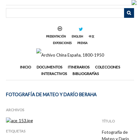
Saltar
al
contenido
principal
PRESENTACIÓN
ENGLISH
中文
EXPOSICIONES
PRENSA
INICIO
DOCUMENTOS
ITINERARIOS
COLECCIONES
INTERACTIVOS
BIBLIOGRAFÍAS
FOTOGRAFÍA DE MATEO Y DARÍO BERAHA
ARCHIVOS
TÍTULO
ETIQUETAS
Fotografía de
Mateo y Darío