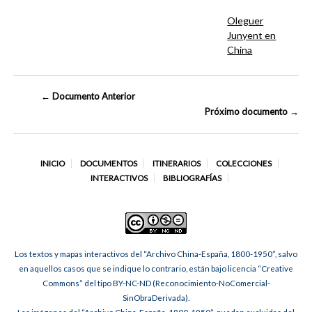
Oleguer
Junyent en
China
← Documento Anterior
Próximo documento →
INICIO
DOCUMENTOS
ITINERARIOS
COLECCIONES
INTERACTIVOS
BIBLIOGRAFÍAS
Los textos y mapas interactivos del “Archivo China-España, 1800-1950”, salvo
en aquellos casos que se indique lo contrario, están bajo licencia “Creative
Commons” del tipo BY-NC-ND (Reconocimiento-NoComercial-
SinObraDerivada).