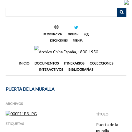
Saltar
al
contenido
principal
PRESENTACIÓN
ENGLISH
中文
EXPOSICIONES
PRENSA
INICIO
DOCUMENTOS
ITINERARIOS
COLECCIONES
INTERACTIVOS
BIBLIOGRAFÍAS
PUERTA DE LA MURALLA
ARCHIVOS
TÍTULO
ETIQUETAS
Puerta de la
muralla