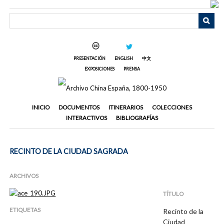
Saltar
al
contenido
principal
PRESENTACIÓN
ENGLISH
中文
EXPOSICIONES
PRENSA
INICIO
DOCUMENTOS
ITINERARIOS
COLECCIONES
INTERACTIVOS
BIBLIOGRAFÍAS
RECINTO DE LA CIUDAD SAGRADA
ARCHIVOS
TÍTULO
ETIQUETAS
Recinto de la
Ciudad