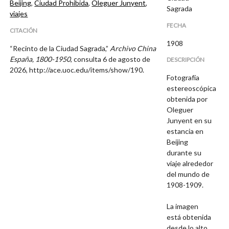
Beijing
,
Ciudad Prohibida
,
Oleguer Junyent
,
Sagrada
viajes
FECHA
CITACIÓN
1908
“Recinto de la Ciudad Sagrada,”
Archivo China
España, 1800-1950
, consulta 6 de agosto de
DESCRIPCIÓN
2026,
http://ace.uoc.edu/items/show/190
.
Fotografía
estereoscópica
obtenida por
Oleguer
Junyent en su
estancia en
Beijing
durante su
viaje alrededor
del mundo de
1908-1909.
La imagen
está obtenida
desde lo alto