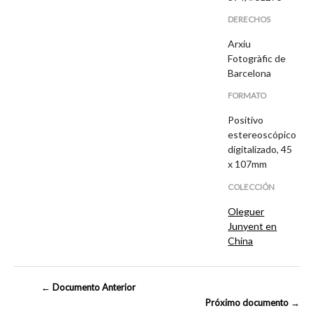
DERECHOS
Arxiu
Fotogràfic de
Barcelona
FORMATO
Positivo
estereoscópico
digitalizado, 45
x 107mm
COLECCIÓN
Oleguer
Junyent en
China
← Documento Anterior
Próximo documento →