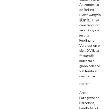
Astronómico
de Beijing
(
Guanxiangdai
观象台), cuya
construcción
se atribuye al
jesuita
Ferdinand
Verbiest en el
siglo XVII. La
fotografía
muestra el
globo celeste
y al fondo el
cuadrante.
FUENTE
Arxiu
Fotogràfic de
Barcelona,
Fondo AFB3-