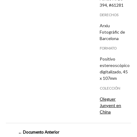
394, #61281
DERECHOS
Arxiu
Fotogràfic de
Barcelona
FORMATO
Positivo
estereoscópico
digitalizado, 45
x 107mm
COLECCIÓN
Oleguer
Junyent en
China
← Documento Anterior