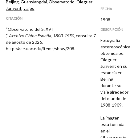
Beijing
,
Guanxiangdai
,
Observatorio
,
Oleguer
Junyent
,
viajes
FECHA
CITACIÓN
1908
“Observatorio del S. XVI
DESCRIPCIÓN
,”
Archivo China España, 1800-1950
, consulta 7
Fotografía
de agosto de 2026,
estereoscópica
http://ace.uoc.edu/items/show/208
.
obtenida por
Oleguer
Junyent en su
estancia en
Beijing
durante su
viaje alrededor
del mundo de
1908-1909.
La imagen
está tomada
en el
Observatorio