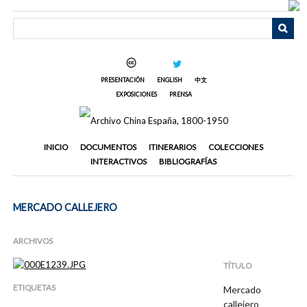
Saltar
al
contenido
principal
PRESENTACIÓN
ENGLISH
中文
EXPOSICIONES
PRENSA
INICIO
DOCUMENTOS
ITINERARIOS
COLECCIONES
INTERACTIVOS
BIBLIOGRAFÍAS
MERCADO CALLEJERO
ARCHIVOS
TÍTULO
ETIQUETAS
Mercado
callejero