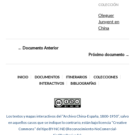
COLECCIÓN
Oleguer
Junyent en
China
← Documento Anterior
Próximo documento →
INICIO
DOCUMENTOS
ITINERARIOS
COLECCIONES
INTERACTIVOS
BIBLIOGRAFÍAS
Los textos y mapas interactivos del “Archivo China-España, 1800-1950”, salvo
en aquellos casos que se indique lo contrario, están bajo licencia “Creative
Commons” del tipo BY-NC-ND (Reconocimiento-NoComercial-