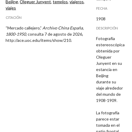
Beijing
,
Oleguer Junyent
,
templos
,
viajeros
,
viajes
FECHA
CITACIÓN
1908
“Mercado callejero,”
Archivo China España,
DESCRIPCIÓN
1800-1950
, consulta 7 de agosto de 2026,
Fotografía
http://ace.uoc.edu/items/show/210
.
estereoscópica
obtenida por
Oleguer
Junyent en su
estancia en
Beijing
durante su
viaje alrededor
del mundo de
1908-1909.
La fotografía
parece estar
tomada en el
patio frontal