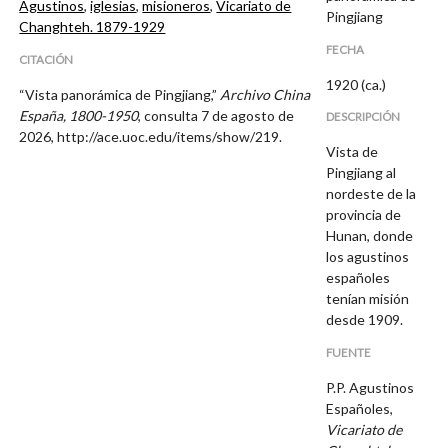
Agustinos
,
iglesias
,
misioneros
,
Vicariato de
Pingjiang
Changhteh. 1879-1929
FECHA
CITACIÓN
1920 (ca.)
“Vista panorámica de Pingjiang,”
Archivo China
España, 1800-1950
, consulta 7 de agosto de
DESCRIPCIÓN
2026,
http://ace.uoc.edu/items/show/219
.
Vista de
Pingjiang al
nordeste de la
provincia de
Hunan, donde
los agustinos
españoles
tenían misión
desde 1909.
FUENTE
P.P. Agustinos
Españoles,
Vicariato de