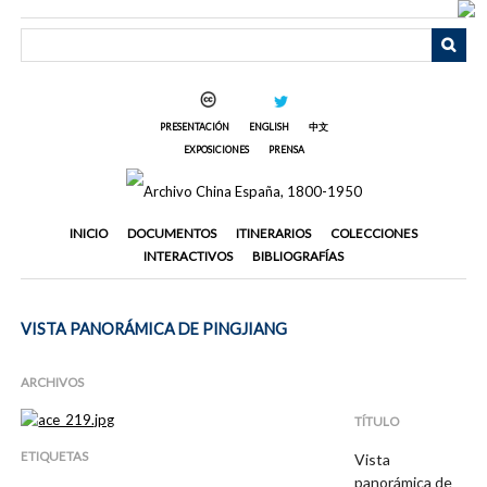
Saltar
al
contenido
principal
PRESENTACIÓN
ENGLISH
中文
EXPOSICIONES
PRENSA
INICIO
DOCUMENTOS
ITINERARIOS
COLECCIONES
INTERACTIVOS
BIBLIOGRAFÍAS
VISTA PANORÁMICA DE PINGJIANG
ARCHIVOS
TÍTULO
ETIQUETAS
Vista
panorámica de