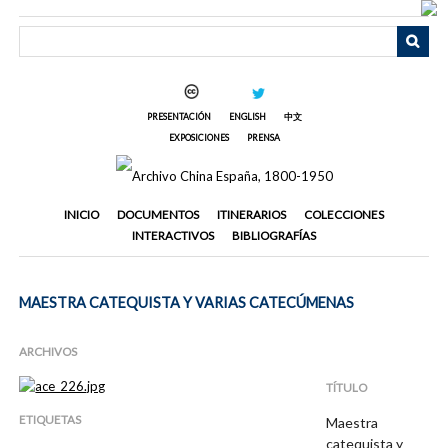
Saltar
al
contenido
principal
PRESENTACIÓN
ENGLISH
中文
EXPOSICIONES
PRENSA
INICIO
DOCUMENTOS
ITINERARIOS
COLECCIONES
INTERACTIVOS
BIBLIOGRAFÍAS
MAESTRA CATEQUISTA Y VARIAS CATECÚMENAS
ARCHIVOS
TÍTULO
ETIQUETAS
Maestra
catequista y