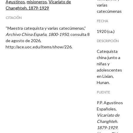
Agustinos
,
misioneros
,
Vicariato de
varias
Changhteh. 1879-1929
catecúmenas
CITACIÓN
FECHA
“Maestra catequista y varias catecúmenas,”
1920 (ca.)
Archivo China España, 1800-1950
, consulta 8
de agosto de 2026,
DESCRIPCIÓN
http://ace.uoc.edu/items/show/226
.
Catequista
china junto a
niñas y
adolescentes
en Lixian,
Hunan.
FUENTE
P.P. Agustinos
Españoles,
Vicariato de
Changhteh.
1879-1929.