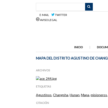
Saltar
al
contenido
E-MAIL
TWITTER
principal
AVISO LEGAL
INICIO
DOCUM
MAPA DEL DISTRITO AGUSTINO DE CHAN
ARCHIVOS
ETIQUETAS
Agustinos
,
Changsha
,
Hunan
,
Mapa
,
misioneros
CITACIÓN