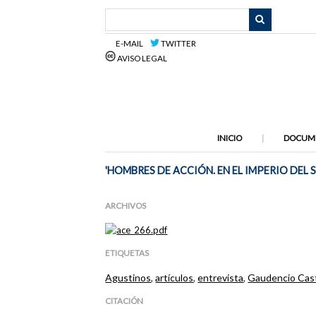
Saltar
al
contenido
E-MAIL
TWITTER
principal
AVISO LEGAL
INICIO
DOCUM
'HOMBRES DE ACCIÓN. EN EL IMPERIO DEL 
ARCHIVOS
ETIQUETAS
Agustinos
,
artículos
,
entrevista
,
Gaudencio Cast
CITACIÓN