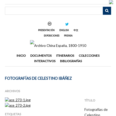
Saltar
al
contenido
principal
PRESENTACIÓN
ENGLISH
中文
EXPOSICIONES
PRENSA
INICIO
DOCUMENTOS
ITINERARIOS
COLECCIONES
INTERACTIVOS
BIBLIOGRAFÍAS
FOTOGRAFÍAS DE CELESTINO IBÁÑEZ
ARCHIVOS
TÍTULO
Fotografías de
ETIQUETAS
Celestino