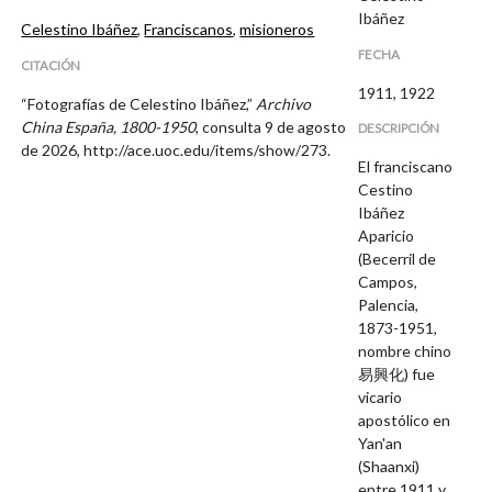
Ibáñez
Celestino Ibáñez
,
Franciscanos
,
misioneros
FECHA
CITACIÓN
1911, 1922
“Fotografías de Celestino Ibáñez,”
Archivo
China España, 1800-1950
, consulta 9 de agosto
DESCRIPCIÓN
de 2026,
http://ace.uoc.edu/items/show/273
.
El franciscano
Cestino
Ibáñez
Aparicio
(Becerril de
Campos,
Palencia,
1873-1951,
nombre chino
易興化) fue
vicario
apostólico en
Yan'an
(Shaanxi)
entre 1911 y