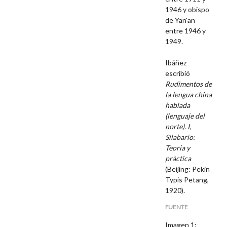
1946 y obispo
de Yan'an
entre 1946 y
1949.
Ibáñez
escribió
Rudimentos de
la lengua china
hablada
(lenguaje del
norte). I,
Silabario:
Teoria y
pràctica
(Beijing: Pekin
Typis Petang,
1920).
FUENTE
Imagen 1: