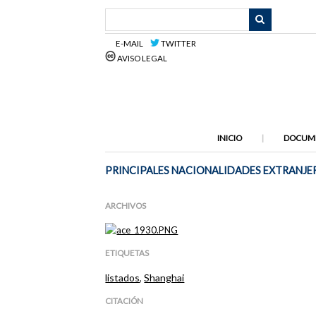
Saltar
al
contenido
E-MAIL
TWITTER
principal
AVISO LEGAL
INICIO
DOCUM
PRINCIPALES NACIONALIDADES EXTRANJE
ARCHIVOS
ETIQUETAS
listados
,
Shanghai
CITACIÓN