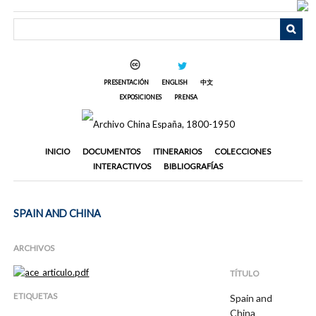
Saltar
al
contenido
principal
PRESENTACIÓN
ENGLISH
中文
EXPOSICIONES
PRENSA
INICIO
DOCUMENTOS
ITINERARIOS
COLECCIONES
INTERACTIVOS
BIBLIOGRAFÍAS
SPAIN AND CHINA
ARCHIVOS
TÍTULO
ETIQUETAS
Spain and
China