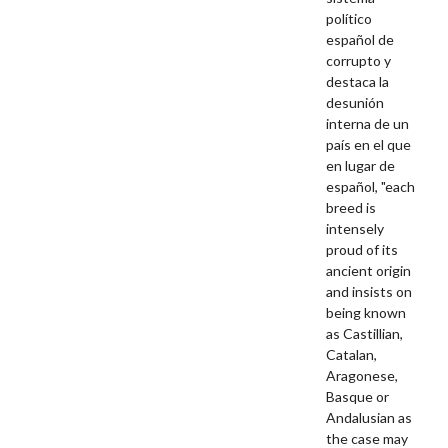
político
español de
corrupto y
destaca la
desunión
interna de un
país en el que
en lugar de
español, "each
breed is
intensely
proud of its
ancient origin
and insists on
being known
as Castillian,
Catalan,
Aragonese,
Basque or
Andalusian as
the case may