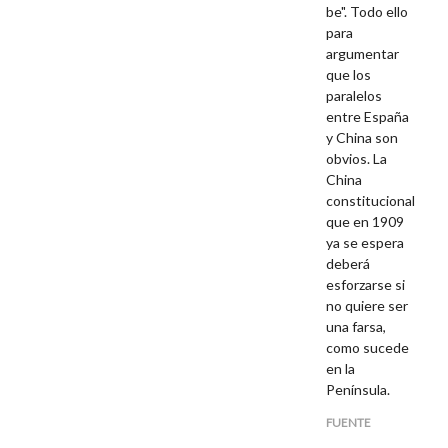
be". Todo ello
para
argumentar
que los
paralelos
entre España
y China son
obvios. La
China
constitucional
que en 1909
ya se espera
deberá
esforzarse si
no quiere ser
una farsa,
como sucede
en la
Península.
FUENTE