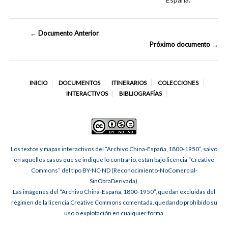
← Documento Anterior
Próximo documento →
INICIO
DOCUMENTOS
ITINERARIOS
COLECCIONES
INTERACTIVOS
BIBLIOGRAFÍAS
Los textos y mapas interactivos del “Archivo China-España, 1800-1950”, salvo
en aquellos casos que se indique lo contrario, están bajo licencia “Creative
Commons” del tipo BY-NC-ND (Reconocimiento-NoComercial-
SinObraDerivada).
Las imágenes del “Archivo China-España, 1800-1950”, quedan excluidas del
régimen de la licencia Creative Commons comentada, quedando prohibido su
uso o explotación en cualquier forma.