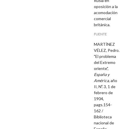
Rusia en
oposición a la
acomodación
comercial
británica.
FUENTE
MARTÍNEZ
VÉLEZ, Pedro.
"El problema
del Extremo
oriente",
España y
América
, año
II, Nº. 3, 1 de
febrero de
1904,
pags.154-
162 /
Biblioteca
nacional de
España.