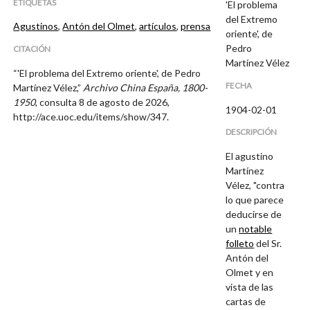
ETIQUETAS
'El problema
del Extremo
Agustinos
,
Antón del Olmet
,
artículos
,
prensa
oriente', de
Pedro
CITACIÓN
Martínez Vélez
“'El problema del Extremo oriente', de Pedro
FECHA
Martínez Vélez,”
Archivo China España, 1800-
1950
, consulta 8 de agosto de 2026,
1904-02-01
http://ace.uoc.edu/items/show/347
.
DESCRIPCIÓN
El agustino
Martínez
Vélez, "contra
lo que parece
deducirse de
un
notable
folleto
del Sr.
Antón del
Olmet y en
vista de las
cartas de