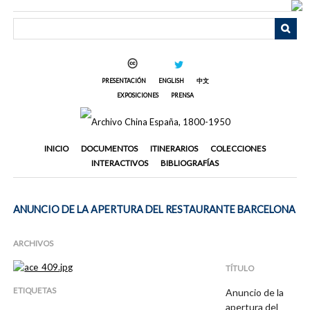
Saltar
al
contenido
principal
PRESENTACIÓN
ENGLISH
中文
EXPOSICIONES
PRENSA
INICIO
DOCUMENTOS
ITINERARIOS
COLECCIONES
INTERACTIVOS
BIBLIOGRAFÍAS
ANUNCIO DE LA APERTURA DEL RESTAURANTE BARCELONA
ARCHIVOS
TÍTULO
ETIQUETAS
Anuncio de la
apertura del