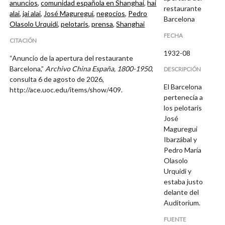
anuncios
,
comunidad española en Shanghai
,
hai
restaurante
alai
,
jai alai
,
José Maguregui
,
negocios
,
Pedro
Barcelona
Olasolo Urquidi
,
pelotaris
,
prensa
,
Shanghai
FECHA
CITACIÓN
1932-08
“Anuncio de la apertura del restaurante
Barcelona,”
Archivo China España, 1800-1950
,
DESCRIPCIÓN
consulta 6 de agosto de 2026,
El Barcelona
http://ace.uoc.edu/items/show/409
.
pertenecía a
los pelotaris
José
Maguregui
Ibarzábal y
Pedro María
Olasolo
Urquidi y
estaba justo
delante del
Auditorium.
FUENTE