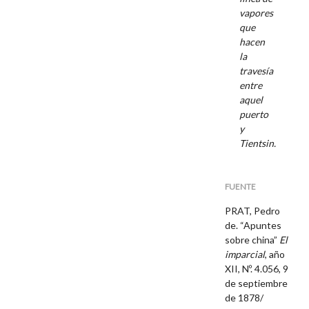
vapores
que
hacen
la
travesía
entre
aquel
puerto
y
Tientsin.
FUENTE
PRAT, Pedro
de. “Apuntes
sobre china”
El
imparcial
, año
XII, Nº. 4.056, 9
de septiembre
de 1878/