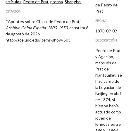
artículos
,
Pedro de Prat
,
prensa
,
Shanghai
de Pedro de
Prat
CITACIÓN
FECHA
“'Apuntes sobre China', de Pedro de Prat,”
Archivo China España, 1800-1950
, consulta 6
1878-09-09
de agosto de 2026,
http://ace.uoc.edu/items/show/503
.
DESCRIPCIÓN
Pedro de Prat
y Agacino,
marqués de
Prat de
Nantouillet, se
hizo cargo de
la Legación de
Beijing en abril
de 1874, si
bien ya había
actuado como
joven de
lenguas entre
1866 y 1868.