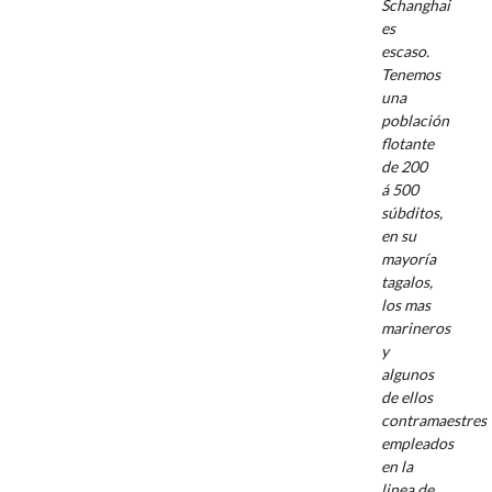
Schanghai
es
escaso.
Tenemos
una
población
flotante
de 200
á 500
súbditos,
en su
mayoría
tagalos,
los mas
marineros
y
algunos
de ellos
contramaestres
empleados
en la
linea de