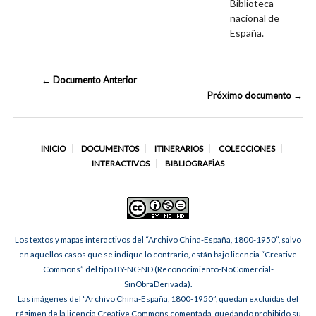
Biblioteca
nacional de
España.
← Documento Anterior
Próximo documento →
INICIO
DOCUMENTOS
ITINERARIOS
COLECCIONES
INTERACTIVOS
BIBLIOGRAFÍAS
Los textos y mapas interactivos del “Archivo China-España, 1800-1950”, salvo
en aquellos casos que se indique lo contrario, están bajo licencia “Creative
Commons” del tipo BY-NC-ND (Reconocimiento-NoComercial-
SinObraDerivada).
Las imágenes del “Archivo China-España, 1800-1950”, quedan excluidas del
régimen de la licencia Creative Commons comentada, quedando prohibido su