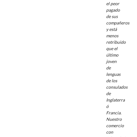
el peor
pagado
de sus
compañeros
y está
menos
retribuido
que el
último
joven
de
lenguas
de los
consulados
de
Inglaterra
ó
Francia.
Nuestro
comercio
con