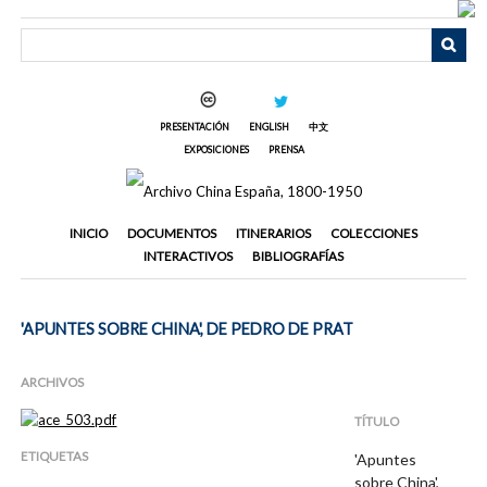
Saltar
al
contenido
principal
PRESENTACIÓN
ENGLISH
中文
EXPOSICIONES
PRENSA
INICIO
DOCUMENTOS
ITINERARIOS
COLECCIONES
INTERACTIVOS
BIBLIOGRAFÍAS
'APUNTES SOBRE CHINA', DE PEDRO DE PRAT
ARCHIVOS
TÍTULO
ETIQUETAS
'Apuntes
sobre China',