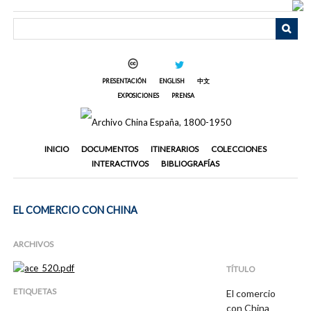
Saltar
al
contenido
principal
PRESENTACIÓN
ENGLISH
中文
EXPOSICIONES
PRENSA
INICIO
DOCUMENTOS
ITINERARIOS
COLECCIONES
INTERACTIVOS
BIBLIOGRAFÍAS
EL COMERCIO CON CHINA
ARCHIVOS
TÍTULO
ETIQUETAS
El comercio
con China