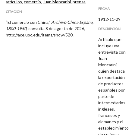
artículos
,
comercio
,
Juan Mencarini
,
prensa
FECHA
CITACIÓN
1912-11-29
“El comercio con China,”
Archivo China España,
1800-1950
, consulta 8 de agosto de 2026,
DESCRIPCIÓN
http://ace.uoc.edu/items/show/520
.
Artículo que
incluye una
entrevista con
Juan
Mencarini,
quien destaca
la exportación
de productos
españoles por
parte de
intermediarios
ingleses,
franceses y
alemanes y el
establecimiento
de su firma