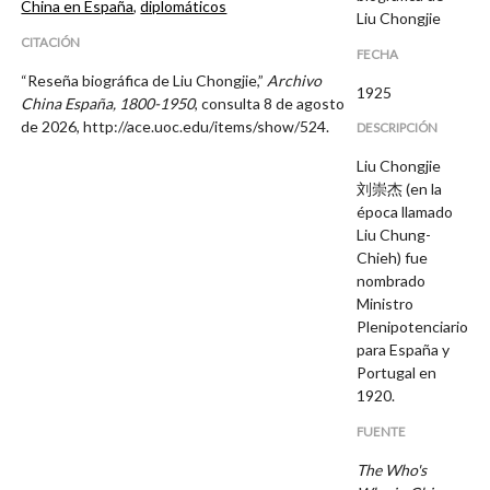
China en España
,
diplomáticos
Liu Chongjie
CITACIÓN
FECHA
“Reseña biográfica de Liu Chongjie,”
Archivo
1925
China España, 1800-1950
, consulta 8 de agosto
de 2026,
http://ace.uoc.edu/items/show/524
.
DESCRIPCIÓN
Liu Chongjie
刘崇杰 (en la
época llamado
Liu Chung-
Chieh) fue
nombrado
Ministro
Plenipotenciario
para España y
Portugal en
1920.
FUENTE
The Who's