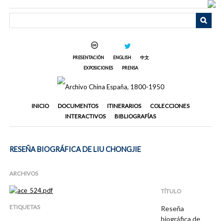
Saltar
al
contenido
principal
PRESENTACIÓN
ENGLISH
中文
EXPOSICIONES
PRENSA
INICIO
DOCUMENTOS
ITINERARIOS
COLECCIONES
INTERACTIVOS
BIBLIOGRAFÍAS
RESEÑA BIOGRÁFICA DE LIU CHONGJIE
ARCHIVOS
TÍTULO
ETIQUETAS
Reseña
biográfica de