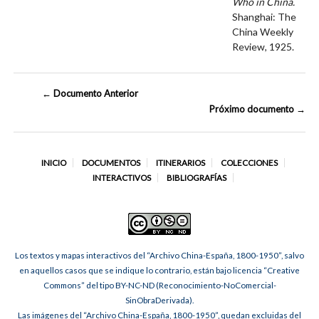
Who in China.
Shanghai: The
China Weekly
Review, 1925.
← Documento Anterior
Próximo documento →
INICIO
DOCUMENTOS
ITINERARIOS
COLECCIONES
INTERACTIVOS
BIBLIOGRAFÍAS
Los textos y mapas interactivos del “Archivo China-España, 1800-1950”, salvo
en aquellos casos que se indique lo contrario, están bajo licencia “Creative
Commons” del tipo BY-NC-ND (Reconocimiento-NoComercial-
SinObraDerivada).
Las imágenes del “Archivo China-España, 1800-1950”, quedan excluidas del