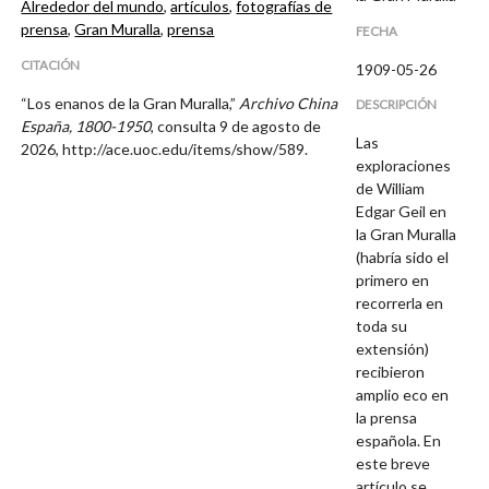
Alrededor del mundo
,
artículos
,
fotografías de
prensa
,
Gran Muralla
,
prensa
FECHA
CITACIÓN
1909-05-26
“Los enanos de la Gran Muralla,”
Archivo China
DESCRIPCIÓN
España, 1800-1950
, consulta 9 de agosto de
Las
2026,
http://ace.uoc.edu/items/show/589
.
exploraciones
de William
Edgar Geil en
la Gran Muralla
(habría sido el
primero en
recorrerla en
toda su
extensión)
recibieron
amplio eco en
la prensa
española. En
este breve
artículo se