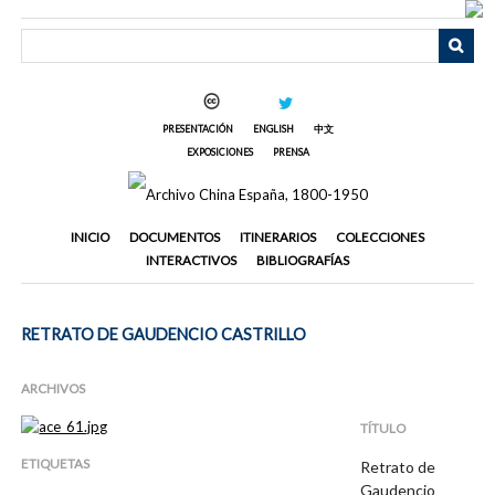
Saltar
al
contenido
principal
PRESENTACIÓN
ENGLISH
中文
EXPOSICIONES
PRENSA
INICIO
DOCUMENTOS
ITINERARIOS
COLECCIONES
INTERACTIVOS
BIBLIOGRAFÍAS
RETRATO DE GAUDENCIO CASTRILLO
ARCHIVOS
TÍTULO
ETIQUETAS
Retrato de
Gaudencio