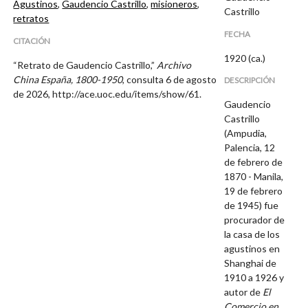
Agustinos
,
Gaudencio Castrillo
,
misioneros
,
Castrillo
retratos
FECHA
CITACIÓN
1920 (ca.)
“Retrato de Gaudencio Castrillo,”
Archivo
China España, 1800-1950
, consulta 6 de agosto
DESCRIPCIÓN
de 2026,
http://ace.uoc.edu/items/show/61
.
Gaudencio
Castrillo
(Ampudia,
Palencia, 12
de febrero de
1870 - Manila,
19 de febrero
de 1945) fue
procurador de
la casa de los
agustinos en
Shanghai de
1910 a 1926 y
autor de
El
Comercio en