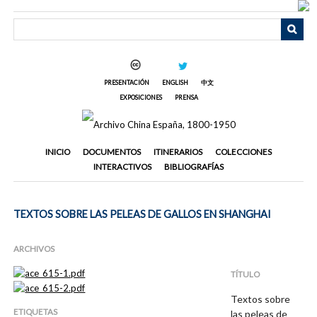
Saltar
al
contenido
principal
PRESENTACIÓN
ENGLISH
中文
EXPOSICIONES
PRENSA
INICIO
DOCUMENTOS
ITINERARIOS
COLECCIONES
INTERACTIVOS
BIBLIOGRAFÍAS
TEXTOS SOBRE LAS PELEAS DE GALLOS EN SHANGHAI
ARCHIVOS
TÍTULO
Textos sobre
ETIQUETAS
las peleas de