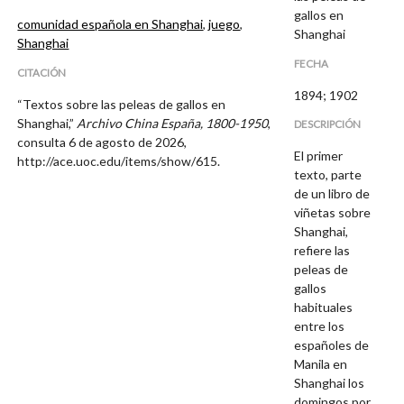
gallos en
comunidad española en Shanghai
,
juego
,
Shanghai
Shanghai
FECHA
CITACIÓN
1894; 1902
“Textos sobre las peleas de gallos en
Shanghai,”
Archivo China España, 1800-1950
,
DESCRIPCIÓN
consulta 6 de agosto de 2026,
El primer
http://ace.uoc.edu/items/show/615
.
texto, parte
de un libro de
viñetas sobre
Shanghai,
refiere las
peleas de
gallos
habituales
entre los
españoles de
Manila en
Shanghai los
domingos por