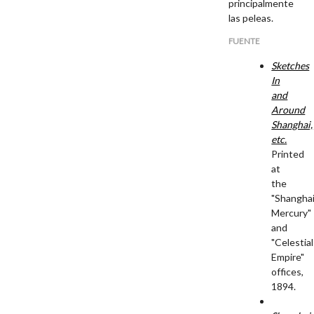
principalmente
las peleas.
FUENTE
Sketches
In
and
Around
Shanghai,
etc.
Printed
at
the
"Shangha
Mercury"
and
"Celestial
Empire"
offices,
1894.