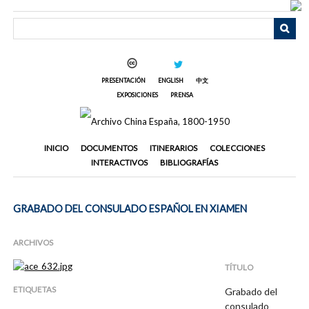
Saltar
al
contenido
principal
PRESENTACIÓN
ENGLISH
中文
EXPOSICIONES
PRENSA
INICIO
DOCUMENTOS
ITINERARIOS
COLECCIONES
INTERACTIVOS
BIBLIOGRAFÍAS
GRABADO DEL CONSULADO ESPAÑOL EN XIAMEN
ARCHIVOS
TÍTULO
ETIQUETAS
Grabado del
consulado