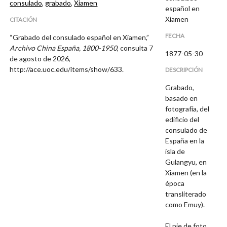
consulado
,
grabado
,
Xiamen
español en
Xiamen
CITACIÓN
FECHA
“Grabado del consulado español en Xiamen,”
Archivo China España, 1800-1950
, consulta 7
1877-05-30
de agosto de 2026,
http://ace.uoc.edu/items/show/633
.
DESCRIPCIÓN
Grabado,
basado en
fotografía, del
edificio del
consulado de
España en la
isla de
Gulangyu, en
Xiamen (en la
época
transliterado
como Emuy).
El pie de foto,