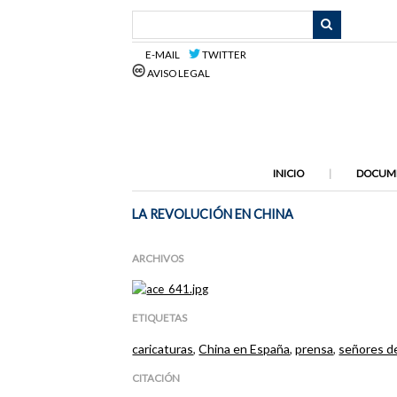
Saltar
al
contenido
E-MAIL
TWITTER
principal
AVISO LEGAL
INICIO
DOCUM
LA REVOLUCIÓN EN CHINA
ARCHIVOS
ETIQUETAS
caricaturas
,
China en España
,
prensa
,
señores de
CITACIÓN