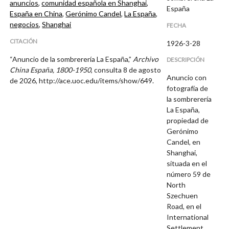
anuncios
,
comunidad española en Shanghai
,
España
España en China
,
Gerónimo Candel
,
La España
,
negocios
,
Shanghai
FECHA
CITACIÓN
1926-3-28
“Anuncio de la sombrerería La España,”
Archivo
DESCRIPCIÓN
China España, 1800-1950
, consulta 8 de agosto
Anuncio con
de 2026,
http://ace.uoc.edu/items/show/649
.
fotografía de
la sombrerería
La España,
propiedad de
Gerónimo
Candel, en
Shanghai,
situada en el
número 59 de
North
Szechuen
Road, en el
International
Settlement.