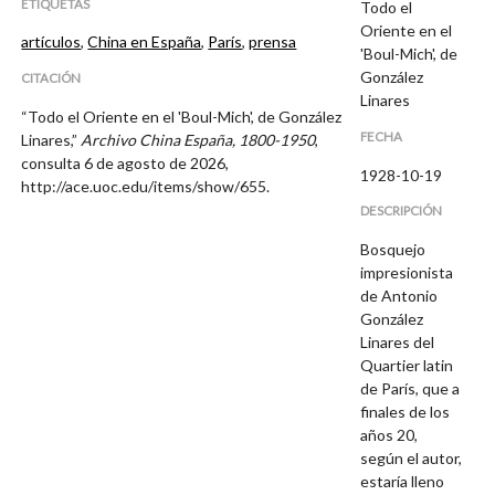
ETIQUETAS
Todo el
Oriente en el
artículos
,
China en España
,
París
,
prensa
'Boul-Mich', de
González
CITACIÓN
Linares
“Todo el Oriente en el 'Boul-Mich', de González
FECHA
Linares,”
Archivo China España, 1800-1950
,
consulta 6 de agosto de 2026,
1928-10-19
http://ace.uoc.edu/items/show/655
.
DESCRIPCIÓN
Bosquejo
impresionista
de Antonio
González
Linares del
Quartier latin
de París, que a
finales de los
años 20,
según el autor,
estaría lleno