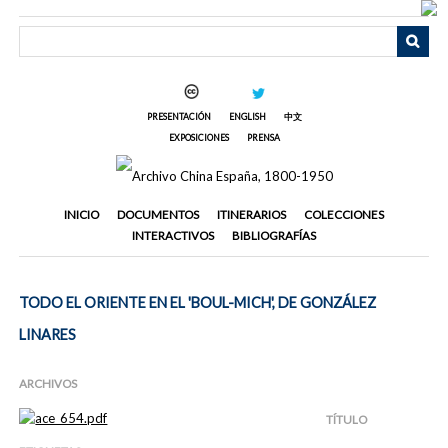
Saltar
al
contenido
principal
PRESENTACIÓN
ENGLISH
中文
EXPOSICIONES
PRENSA
INICIO
DOCUMENTOS
ITINERARIOS
COLECCIONES
INTERACTIVOS
BIBLIOGRAFÍAS
TODO EL ORIENTE EN EL 'BOUL-MICH', DE GONZÁLEZ
LINARES
ARCHIVOS
TÍTULO