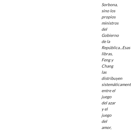
Sorbona,
sino los
propios
ministros
del
Gobierno
de la
República...Esas
libras,
Feng y
Chang
las
distribuyen
sistemáticament
entre el
juego
del azar
y el
juego
del
amor,