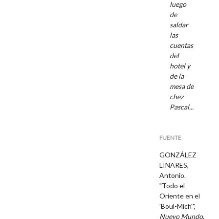
luego
de
saldar
las
cuentas
del
hotel y
de la
mesa de
chez
Pascal...
FUENTE
GONZÁLEZ
LINARES,
Antonio.
"Todo el
Oriente en el
'Boul-Mich'",
Nuevo Mundo
,