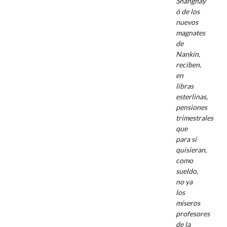
Shanghay
ó de los
nuevos
magnates
de
Nankín,
reciben,
en
libras
esterlinas,
pensiones
trimestrales
que
para sí
quisieran,
como
sueldo,
no ya
los
míseros
profesores
de la