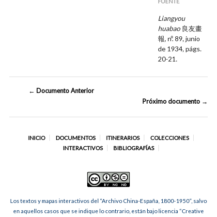
FUENTE
Liangyou
huabao
良友畫
報, nº. 89, junio
de 1934, págs.
20-21.
← Documento Anterior
Próximo documento →
INICIO
DOCUMENTOS
ITINERARIOS
COLECCIONES
INTERACTIVOS
BIBLIOGRAFÍAS
Los textos y mapas interactivos del “Archivo China-España, 1800-1950”, salvo
en aquellos casos que se indique lo contrario, están bajo licencia “Creative