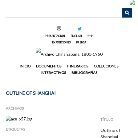
Saltar
al
contenido
principal
PRESENTACIÓN
ENGLISH
中文
EXPOSICIONES
PRENSA
INICIO
DOCUMENTOS
ITINERARIOS
COLECCIONES
INTERACTIVOS
BIBLIOGRAFÍAS
OUTLINE OF SHANGHAI
ARCHIVOS
TÍTULO
ETIQUETAS
Outline of
Shanghai