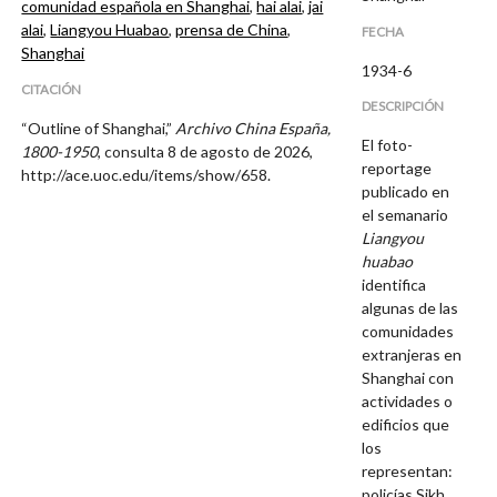
comunidad española en Shanghai
,
hai alai
,
jai
alai
,
Liangyou Huabao
,
prensa de China
,
FECHA
Shanghai
1934-6
CITACIÓN
DESCRIPCIÓN
“Outline of Shanghai,”
Archivo China España,
El foto-
1800-1950
, consulta 8 de agosto de 2026,
reportage
http://ace.uoc.edu/items/show/658
.
publicado en
el semanario
Liangyou
huabao
identifica
algunas de las
comunidades
extranjeras en
Shanghai con
actividades o
edificios que
los
representan:
policías
Sikh,