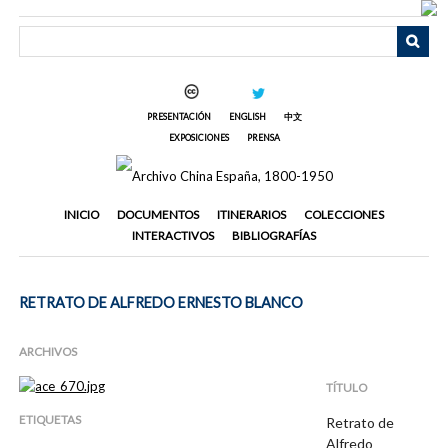
Saltar
al
contenido
principal
PRESENTACIÓN
ENGLISH
中文
EXPOSICIONES
PRENSA
INICIO
DOCUMENTOS
ITINERARIOS
COLECCIONES
INTERACTIVOS
BIBLIOGRAFÍAS
RETRATO DE ALFREDO ERNESTO BLANCO
ARCHIVOS
TÍTULO
ETIQUETAS
Retrato de
Alfredo