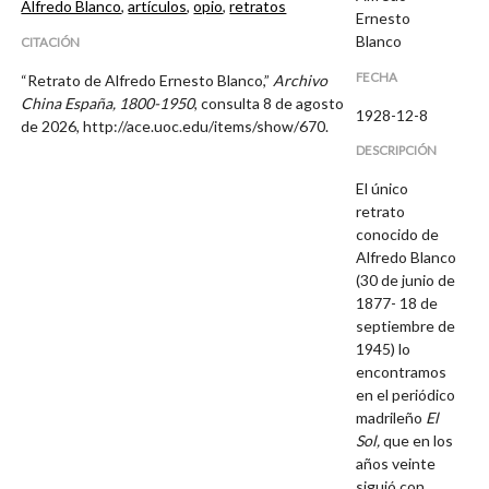
Alfredo Blanco
,
artículos
,
opio
,
retratos
Ernesto
Blanco
CITACIÓN
FECHA
“Retrato de Alfredo Ernesto Blanco,”
Archivo
China España, 1800-1950
, consulta 8 de agosto
1928-12-8
de 2026,
http://ace.uoc.edu/items/show/670
.
DESCRIPCIÓN
El único
retrato
conocido de
Alfredo Blanco
(30 de junio de
1877- 18 de
septiembre de
1945) lo
encontramos
en el periódico
madrileño
El
Sol,
que en los
años veinte
siguió con