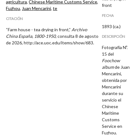
agricultura
,
Chinese Maritime Customs Service
,
front
Fuzhou
,
Juan Mencarini
,
te
FECHA
CITACIÓN
1893 (ca.)
“Farm house - tea drying in front,”
Archivo
China España, 1800-1950
, consulta 8 de agosto
DESCRIPCIÓN
de 2026,
http://ace.uoc.edu/items/show/683
.
Fotografía Nº.
15 del
Foochow
album
de Juan
Mencarini,
obtenida por
Mencarini
durante su
servicio el
Chinese
Maritime
Customs
Service en
Fuzhou.