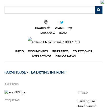
Saltar
al
contenido
principal
PRESENTACIÓN
ENGLISH
中文
EXPOSICIONES
PRENSA
INICIO
DOCUMENTOS
ITINERARIOS
COLECCIONES
INTERACTIVOS
BIBLIOGRAFÍAS
FARM HOUSE - TEA DRYING IN FRONT
ARCHIVOS
TÍTULO
ETIQUETAS
Farm house -
tea drying in