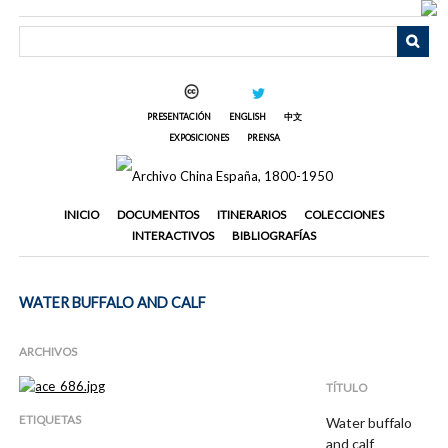
Saltar
al
contenido
principal
PRESENTACIÓN
ENGLISH
中文
EXPOSICIONES
PRENSA
INICIO
DOCUMENTOS
ITINERARIOS
COLECCIONES
INTERACTIVOS
BIBLIOGRAFÍAS
WATER BUFFALO AND CALF
ARCHIVOS
TÍTULO
ETIQUETAS
Water buffalo
and calf