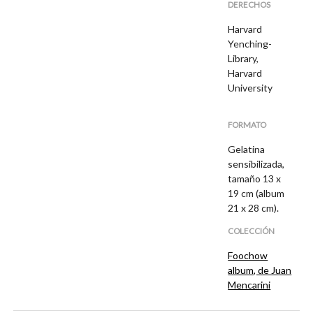
DERECHOS
Harvard
Yenching-
Library,
Harvard
University
FORMATO
Gelatina
sensibilizada,
tamaño 13 x
19 cm (album
21 x 28 cm).
COLECCIÓN
Foochow
album, de Juan
Mencarini