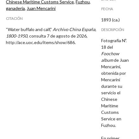
Chinese Maritime Customs Service
,
Fuzhou
,
ganadería
,
Juan Mencarini
FECHA
CITACIÓN
1893 (ca.)
“Water buffalo and calf,”
Archivo China España,
DESCRIPCIÓN
1800-1950
, consulta 7 de agosto de 2026,
Fotografía Nº.
http://ace.uoc.edu/items/show/686
.
18 del
Foochow
album
de Juan
Mencarini,
obtenida por
Mencarini
durante su
servicio el
Chinese
Maritime
Customs
Service en
Fuzhou.
En primer