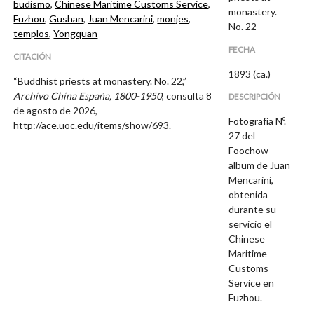
budismo
,
Chinese Maritime Customs Service
,
monastery.
Fuzhou
,
Gushan
,
Juan Mencarini
,
monjes
,
No. 22
templos
,
Yongquan
FECHA
CITACIÓN
1893 (ca.)
“Buddhist priests at monastery. No. 22,”
Archivo China España, 1800-1950
, consulta 8
DESCRIPCIÓN
de agosto de 2026,
Fotografía Nº.
http://ace.uoc.edu/items/show/693
.
27 del
Foochow
album de Juan
Mencarini,
obtenida
durante su
servicio el
Chinese
Maritime
Customs
Service en
Fuzhou.