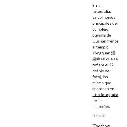
En la
fotografía,
cinco monjes
principales del
complejo
budista de
Gushan frente
al templo
Yongquan 涌
泉寺 (al que se
refiere el 22
del pie de
foto), los
mismo que
aparecen en
otra fotografía
de la
colección.
FUENTE
"Foochow