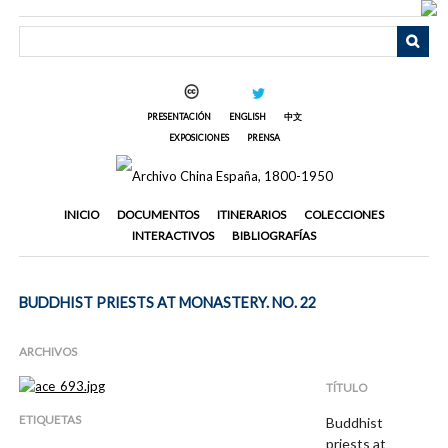
Saltar
al
contenido
principal
PRESENTACIÓN
ENGLISH
中文
EXPOSICIONES
PRENSA
INICIO
DOCUMENTOS
ITINERARIOS
COLECCIONES
INTERACTIVOS
BIBLIOGRAFÍAS
BUDDHIST PRIESTS AT MONASTERY. NO. 22
ARCHIVOS
TÍTULO
ETIQUETAS
Buddhist
priests at