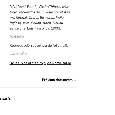
R.B. [Romà Batlló].
De la China al Mar
Rojo: recuerdos de un viaje por el Asia
meridional: China, Birmania, India
inglesa, Java, Ceilán, Aden, Hauaii.
Barcelona: Luis Tasso [ca. 1900].
FORMATO
Reproducción autotipia de fotografía.
COLECCIÓN
De la China al Mar Rojo, de Romà Batlló
Próximo documento →
OGRAFÍAS