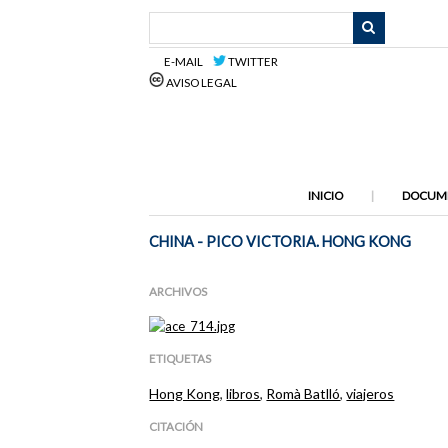
Saltar
al
contenido
E-MAIL
TWITTER
principal
AVISO LEGAL
INICIO
DOCUM
CHINA - PICO VICTORIA. HONG KONG
ARCHIVOS
ETIQUETAS
Hong Kong
,
libros
,
Romà Batlló
,
viajeros
CITACIÓN