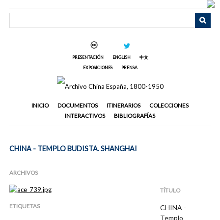
Saltar
al
contenido
principal
PRESENTACIÓN
ENGLISH
中文
EXPOSICIONES
PRENSA
INICIO
DOCUMENTOS
ITINERARIOS
COLECCIONES
INTERACTIVOS
BIBLIOGRAFÍAS
CHINA - TEMPLO BUDISTA. SHANGHAI
ARCHIVOS
TÍTULO
ETIQUETAS
CHINA -
Templo