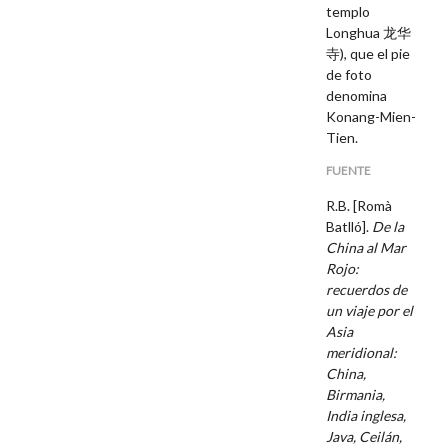
templo
Longhua 龙华
寺), que el pie
de foto
denomina
Konang-Mien-
Tien.
FUENTE
R.B. [Romà
Batlló].
De la
China al Mar
Rojo:
recuerdos de
un viaje por el
Asia
meridional:
China,
Birmania,
India inglesa,
Java, Ceilán,