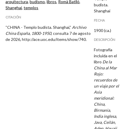
arquitectura
,
budismo
,
libros
,
Romà Batlló
,
budista.
Shanghai
,
templos
Shanghai
CITACIÓN
FECHA
“CHINA - Templo budista. Shanghai,”
Archivo
1900 (ca.)
China España, 1800-1950
, consulta 7 de agosto
de 2026,
http://ace.uoc.edu/items/show/740
.
DESCRIPCIÓN
Fotografía
incluida en el
libro
De la
China al Mar
Rojo:
recuerdos de
un viaje por el
Asia
meridional:
China,
Birmania,
India inglesa,
Java, Ceilán,
Aden, Hauaii,