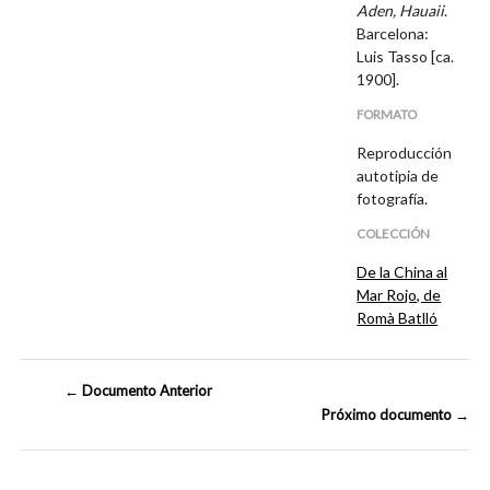
Aden, Hauaii
.
Barcelona:
Luis Tasso [ca.
1900].
FORMATO
Reproducción
autotipia de
fotografía.
COLECCIÓN
De la China al
Mar Rojo, de
Romà Batlló
← Documento Anterior
Próximo documento →