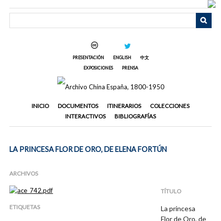
Saltar
al
contenido
principal
PRESENTACIÓN
ENGLISH
中文
EXPOSICIONES
PRENSA
INICIO
DOCUMENTOS
ITINERARIOS
COLECCIONES
INTERACTIVOS
BIBLIOGRAFÍAS
LA PRINCESA FLOR DE ORO, DE ELENA FORTÚN
ARCHIVOS
TÍTULO
ETIQUETAS
La princesa
Flor de Oro, de