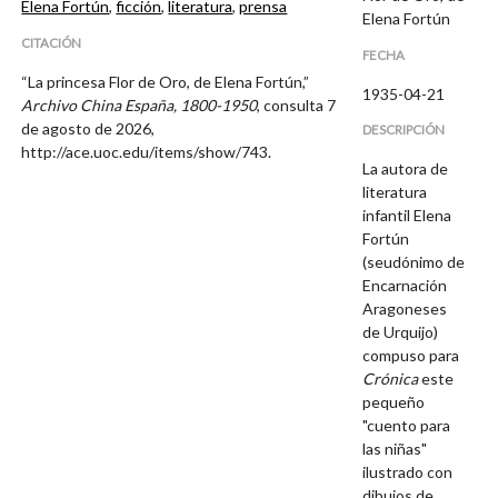
Elena Fortún
,
ficción
,
literatura
,
prensa
Elena Fortún
CITACIÓN
FECHA
“La princesa Flor de Oro, de Elena Fortún,”
1935-04-21
Archivo China España, 1800-1950
, consulta 7
de agosto de 2026,
DESCRIPCIÓN
http://ace.uoc.edu/items/show/743
.
La autora de
literatura
infantil Elena
Fortún
(seudónimo de
Encarnación
Aragoneses
de Urquijo)
compuso para
Crónica
este
pequeño
"cuento para
las niñas"
ilustrado con
dibujos de