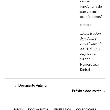
celoso
funcionario de
que venimos
ocupándonos."
FUENTE
La Ilustración
Española y
Americana,
año
XXIII, nº. 22, 15
de julio de
1879 /
Hemeroteca
Digital
← Documento Anterior
Próximo documento →
INICIO
DOCUMENTOS
ITINERARIOS
COLECCIONES