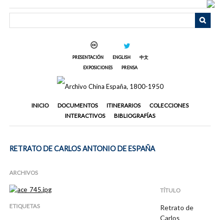
Saltar
al
contenido
principal
PRESENTACIÓN
ENGLISH
中文
EXPOSICIONES
PRENSA
INICIO
DOCUMENTOS
ITINERARIOS
COLECCIONES
INTERACTIVOS
BIBLIOGRAFÍAS
RETRATO DE CARLOS ANTONIO DE ESPAÑA
ARCHIVOS
TÍTULO
ETIQUETAS
Retrato de
Carlos