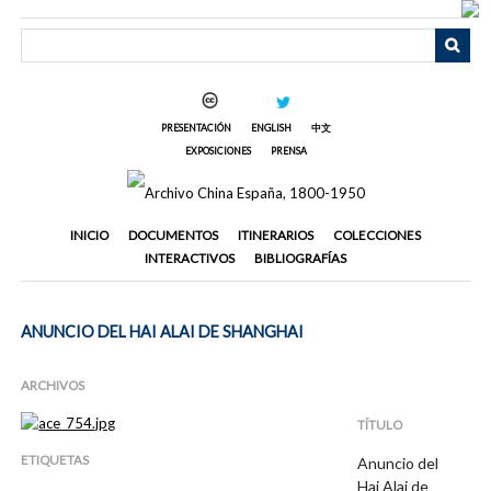
Saltar
al
contenido
principal
PRESENTACIÓN
ENGLISH
中文
EXPOSICIONES
PRENSA
INICIO
DOCUMENTOS
ITINERARIOS
COLECCIONES
INTERACTIVOS
BIBLIOGRAFÍAS
ANUNCIO DEL HAI ALAI DE SHANGHAI
ARCHIVOS
TÍTULO
ETIQUETAS
Anuncio del
Hai Alai de