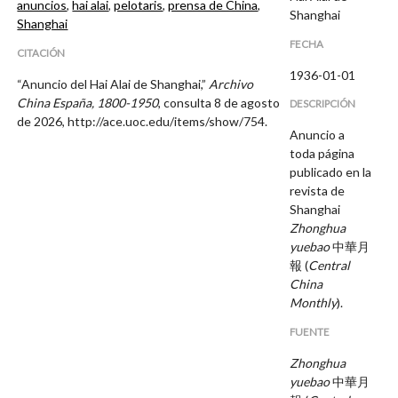
anuncios
,
hai alai
,
pelotaris
,
prensa de China
,
Shanghai
Shanghai
FECHA
CITACIÓN
1936-01-01
“Anuncio del Hai Alai de Shanghai,”
Archivo
China España, 1800-1950
, consulta 8 de agosto
DESCRIPCIÓN
de 2026,
http://ace.uoc.edu/items/show/754
.
Anuncio a
toda página
publicado en la
revista de
Shanghai
Zhonghua
yuebao
中華月
報 (
Central
China
Monthly
).
FUENTE
Zhonghua
yuebao
中華月