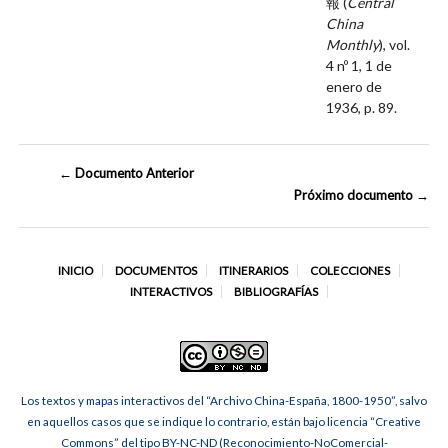
報 (
Central
China
Monthly
), vol.
4 nº 1, 1 de
enero de
1936, p. 89.
← Documento Anterior
Próximo documento →
INICIO
DOCUMENTOS
ITINERARIOS
COLECCIONES
INTERACTIVOS
BIBLIOGRAFÍAS
Los textos y mapas interactivos del “Archivo China-España, 1800-1950”, salvo
en aquellos casos que se indique lo contrario, están bajo licencia “Creative
Commons” del tipo BY-NC-ND (Reconocimiento-NoComercial-