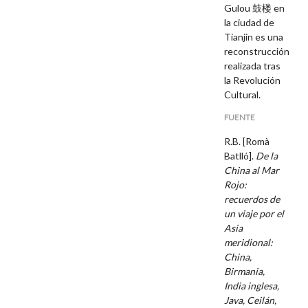
Gulou 鼓楼 en
la ciudad de
Tianjin es una
reconstrucción
realizada tras
la Revolución
Cultural.
FUENTE
R.B. [Romà
Batlló].
De la
China al Mar
Rojo:
recuerdos de
un viaje por el
Asia
meridional:
China,
Birmania,
India inglesa,
Java, Ceilán,