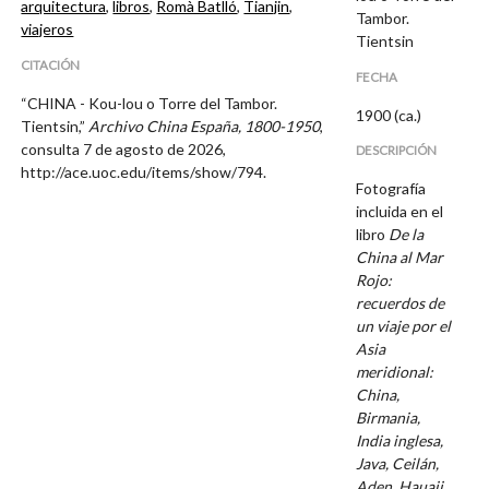
arquitectura
,
libros
,
Romà Batlló
,
Tianjin
,
Tambor.
viajeros
Tientsin
CITACIÓN
FECHA
“CHINA - Kou-lou o Torre del Tambor.
1900 (ca.)
Tientsin,”
Archivo China España, 1800-1950
,
consulta 7 de agosto de 2026,
DESCRIPCIÓN
http://ace.uoc.edu/items/show/794
.
Fotografía
incluida en el
libro
De la
China al Mar
Rojo:
recuerdos de
un viaje por el
Asia
meridional:
China,
Birmania,
India inglesa,
Java, Ceilán,
Aden, Hauaii
,