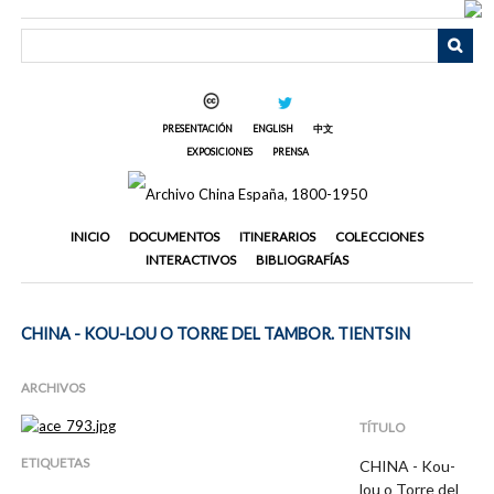
Saltar
al
contenido
principal
PRESENTACIÓN
ENGLISH
中文
EXPOSICIONES
PRENSA
INICIO
DOCUMENTOS
ITINERARIOS
COLECCIONES
INTERACTIVOS
BIBLIOGRAFÍAS
CHINA - KOU-LOU O TORRE DEL TAMBOR. TIENTSIN
ARCHIVOS
TÍTULO
ETIQUETAS
CHINA - Kou-
lou o Torre del