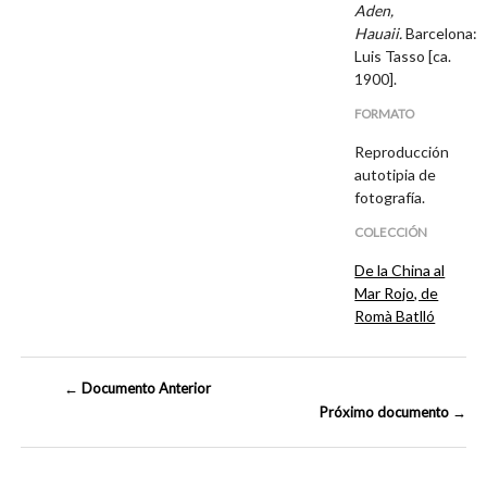
Aden,
Hauaii.
Barcelona:
Luis Tasso [ca.
1900].
FORMATO
Reproducción
autotipia de
fotografía.
COLECCIÓN
De la China al
Mar Rojo, de
Romà Batlló
← Documento Anterior
Próximo documento →