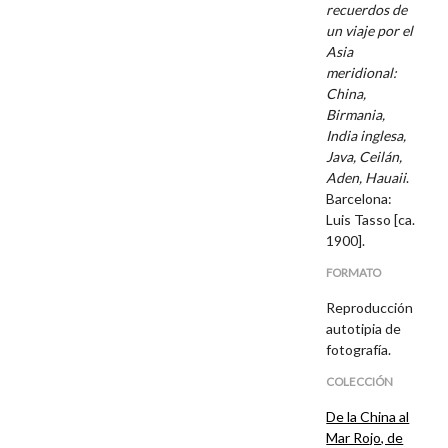
recuerdos de
un viaje por el
Asia
meridional:
China,
Birmania,
India inglesa,
Java, Ceilán,
Aden, Hauaii
.
Barcelona:
Luis Tasso [ca.
1900].
FORMATO
Reproducción
autotipia de
fotografía.
COLECCIÓN
De la China al
Mar Rojo, de