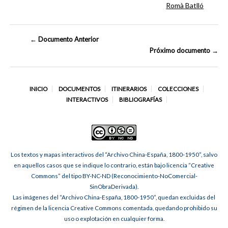
Romà Batlló
← Documento Anterior
Próximo documento →
INICIO
DOCUMENTOS
ITINERARIOS
COLECCIONES
INTERACTIVOS
BIBLIOGRAFÍAS
Los textos y mapas interactivos del “Archivo China-España, 1800-1950”, salvo
en aquellos casos que se indique lo contrario, están bajo licencia “Creative
Commons” del tipo BY-NC-ND (Reconocimiento-NoComercial-
SinObraDerivada).
Las imágenes del “Archivo China-España, 1800-1950”, quedan excluidas del
régimen de la licencia Creative Commons comentada, quedando prohibido su
uso o explotación en cualquier forma.