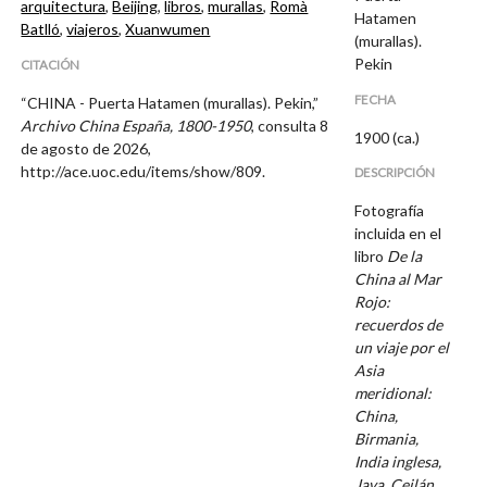
arquitectura
,
Beijing
,
libros
,
murallas
,
Romà
Hatamen
Batlló
,
viajeros
,
Xuanwumen
(murallas).
Pekin
CITACIÓN
FECHA
“CHINA - Puerta Hatamen (murallas). Pekin,”
Archivo China España, 1800-1950
, consulta 8
1900 (ca.)
de agosto de 2026,
http://ace.uoc.edu/items/show/809
.
DESCRIPCIÓN
Fotografía
incluida en el
libro
De la
China al Mar
Rojo:
recuerdos de
un viaje por el
Asia
meridional:
China,
Birmania,
India inglesa,
Java, Ceilán,