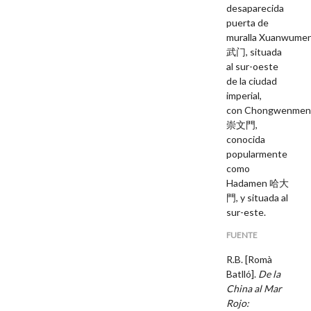
desaparecida
puerta de
muralla Xuanwume
武门, situada
al sur-oeste
de la ciudad
imperial,
con Chongwenme
崇文門,
conocida
popularmente
como
Hadamen
哈大
門, y situada al
sur-este.
FUENTE
R.B. [Romà
Batlló].
De la
China al Mar
Rojo: