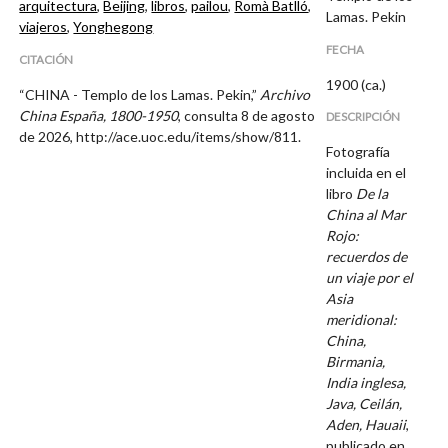
arquitectura
,
Beijing
,
libros
,
pailou
,
Romà Batlló
,
Lamas. Pekin
viajeros
,
Yonghegong
FECHA
CITACIÓN
1900 (ca.)
“CHINA - Templo de los Lamas. Pekin,”
Archivo
China España, 1800-1950
, consulta 8 de agosto
DESCRIPCIÓN
de 2026,
http://ace.uoc.edu/items/show/811
.
Fotografía
incluida en el
libro
De la
China al Mar
Rojo:
recuerdos de
un viaje por el
Asia
meridional:
China,
Birmania,
India inglesa,
Java, Ceilán,
Aden, Hauaii
,
publicado en