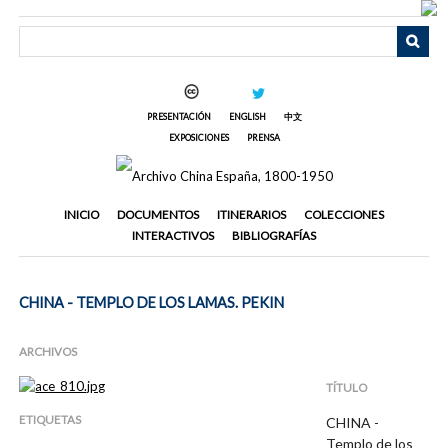
Saltar
al
contenido
principal
PRESENTACIÓN
ENGLISH
中文
EXPOSICIONES
PRENSA
INICIO
DOCUMENTOS
ITINERARIOS
COLECCIONES
INTERACTIVOS
BIBLIOGRAFÍAS
CHINA - TEMPLO DE LOS LAMAS. PEKIN
ARCHIVOS
TÍTULO
ETIQUETAS
CHINA -
Templo de los