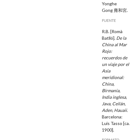
Yonghe
Gong
雍和宮.
FUENTE
R.B. [Romà
Batlló].
De la
China al Mar
Rojo:
recuerdos de
un viaje por el
Asia
meridional:
China,
Birmania,
India inglesa,
Java, Ceilán,
Aden, Hauaii.
Barcelona:
Luis Tasso [ca.
1900].
FORMATO