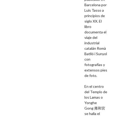
Barcelona por
Luis Tasso a
principios de
siglo XX. El
libro
documenta el
viaje del
industrial
catalán Romà
Batlló i Sunyol
con
fotografías y
extensos pies
de foto.
En el centro
del T
emplo de
los Lamas o
Yonghe
Gong
雍和宮
se halla el