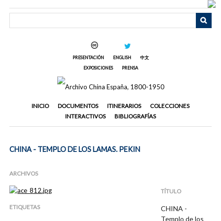
Saltar
al
contenido
principal
PRESENTACIÓN
ENGLISH
中文
EXPOSICIONES
PRENSA
INICIO
DOCUMENTOS
ITINERARIOS
COLECCIONES
INTERACTIVOS
BIBLIOGRAFÍAS
CHINA - TEMPLO DE LOS LAMAS. PEKIN
ARCHIVOS
TÍTULO
ETIQUETAS
CHINA -
Templo de los