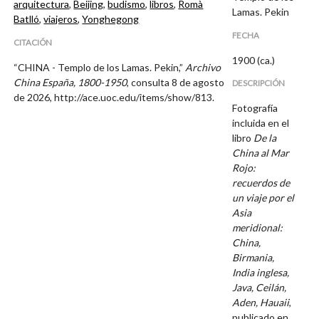
arquitectura
,
Beijing
,
budismo
,
libros
,
Romà
Lamas. Pekin
Batlló
,
viajeros
,
Yonghegong
FECHA
CITACIÓN
1900 (ca.)
“CHINA - Templo de los Lamas. Pekin,”
Archivo
China España, 1800-1950
, consulta 8 de agosto
DESCRIPCIÓN
de 2026,
http://ace.uoc.edu/items/show/813
.
Fotografía
incluida en el
libro
De la
China al Mar
Rojo:
recuerdos de
un viaje por el
Asia
meridional:
China,
Birmania,
India inglesa,
Java, Ceilán,
Aden, Hauaii
,
publicado en