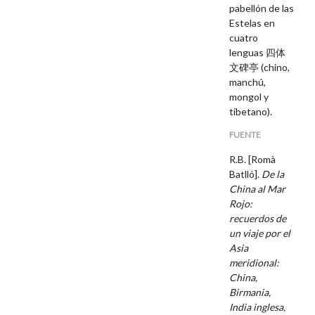
pabellón de las
Estelas en
cuatro
lenguas 四体
文碑亭 (chino,
manchú,
mongol y
tibetano).
FUENTE
R.B. [Romà
Batlló].
De la
China al Mar
Rojo:
recuerdos de
un viaje por el
Asia
meridional:
China,
Birmania,
India inglesa,