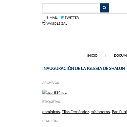
Saltar
al
contenido
E-MAIL
TWITTER
principal
AVISO LEGAL
INICIO
DOCUM
INAUGURACIÓN DE LA IGLESIA DE SHALUN
ARCHIVOS
ETIQUETAS
dominicos
,
Elías Fernández
,
misioneros
,
Pan Fuq
CITACIÓN