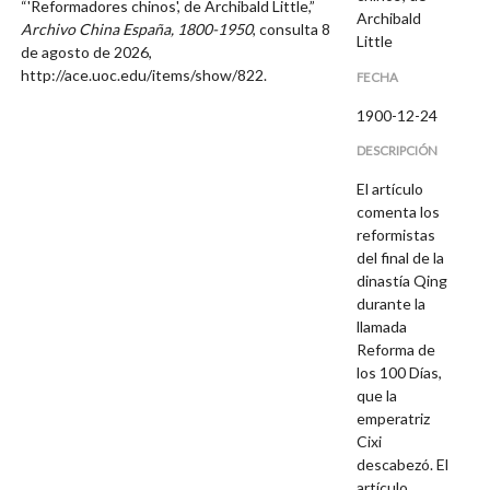
“'Reformadores chinos', de Archibald Little,”
Archibald
Archivo China España, 1800-1950
, consulta 8
Little
de agosto de 2026,
http://ace.uoc.edu/items/show/822
.
FECHA
1900-12-24
DESCRIPCIÓN
El artículo
comenta los
reformistas
del final de la
dinastía Qing
durante la
llamada
Reforma de
los 100 Días,
que la
emperatriz
Cixi
descabezó. El
artículo