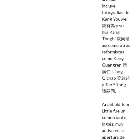
incluye
fotografías de
Kang Youwei
康有為 y su
hija Kang
Tongbi 康同璧,
así como otros
reformistas
como Kang
Guangren 康
廣仁, Liang
Qichao 梁啟超
y Tan Sitong
譚嗣同.
Archibald John
Little fue un
comerciante
inglés, muy
activo en la
apertura de