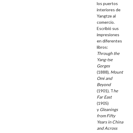
los puertos
interiores de
Yangtze al
comercio.
Escribió sus
impresiones
en diferentes
libros:
Through the
Yang-tse
Gorges
(1888),
Mount
Omi and
Beyond
(1901), T
he
Far East
(1905)
y
Gleanings
from Fifty
Years in China
and Across