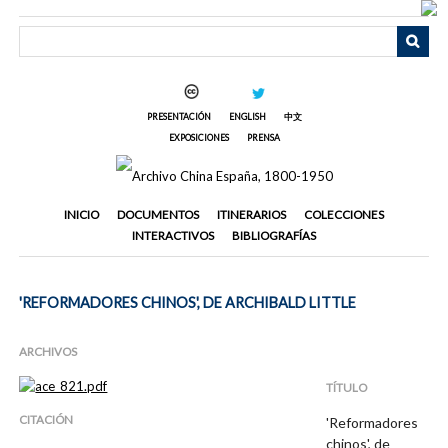
Saltar
al
contenido
principal
PRESENTACIÓN
ENGLISH
中文
EXPOSICIONES
PRENSA
INICIO
DOCUMENTOS
ITINERARIOS
COLECCIONES
INTERACTIVOS
BIBLIOGRAFÍAS
'REFORMADORES CHINOS', DE ARCHIBALD LITTLE
ARCHIVOS
TÍTULO
CITACIÓN
'Reformadores
chinos', de