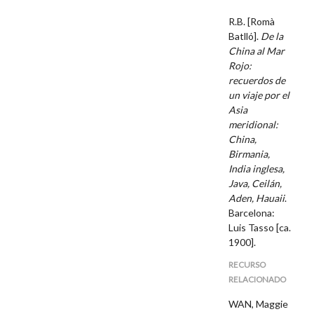
R.B. [Romà
Batlló].
De la
China al Mar
Rojo:
recuerdos de
un viaje por el
Asia
meridional:
China,
Birmania,
India inglesa,
Java, Ceilán,
Aden, Hauaii
.
Barcelona:
Luis Tasso [ca.
1900].
RECURSO
RELACIONADO
WAN, Maggie