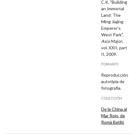
C.K. "Building
an Immortal
Land: The
Ming Jiajing
Emperor’s
West Park",
Asia Major
,
vol. XXII, part
II, 2009.
FORMATO
Reproducción
autotipia de
fotografía.
COLECCIÓN
De la China al
Mar Rojo, de
Romà Batlló