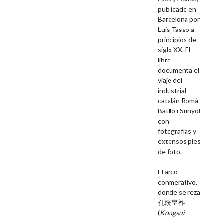
publicado en
Barcelona por
Luis Tasso a
principios de
siglo XX. El
libro
documenta el
viaje del
industrial
catalán Romà
Batlló i Sunyol
con
fotografías y
extensos pies
de foto.
El arco
conmerativo,
donde se reza
孔绥皇祚
(
Kongsui