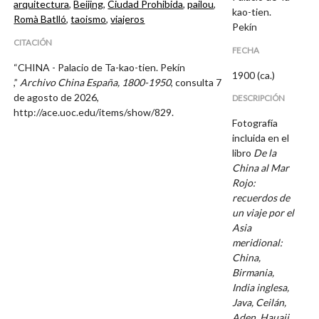
arquitectura
,
Beijing
,
Ciudad Prohibida
,
pailou
,
kao-tien.
Romà Batlló
,
taoismo
,
viajeros
Pekín
CITACIÓN
FECHA
“CHINA - Palacio de Ta-kao-tien. Pekín
1900 (ca.)
,”
Archivo China España, 1800-1950
, consulta 7
de agosto de 2026,
DESCRIPCIÓN
http://ace.uoc.edu/items/show/829
.
Fotografía
incluida en el
libro
De la
China al Mar
Rojo:
recuerdos de
un viaje por el
Asia
meridional:
China,
Birmania,
India inglesa,
Java, Ceilán,
Aden, Hauaii
,