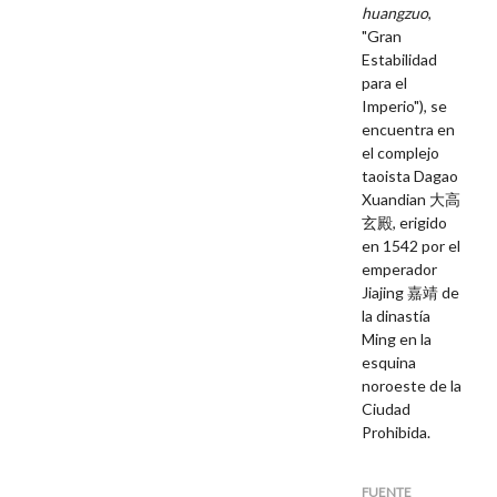
huangzuo
,
"Gran
Estabilidad
para el
Imperio")
, se
encuentra en
el complejo
taoista Dagao
Xuandian
大高
玄殿, erigido
en 1542 por el
emperador
Jiajing
嘉靖
de
la dinastía
Ming en la
esquina
noroeste de la
Ciudad
Prohibida.
FUENTE