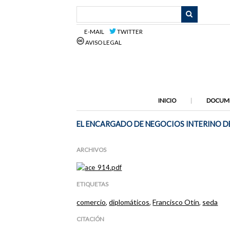
Saltar
al
contenido
E-MAIL
TWITTER
principal
AVISO LEGAL
INICIO
DOCUM
EL ENCARGADO DE NEGOCIOS INTERINO DE
ARCHIVOS
ETIQUETAS
comercio
,
diplomáticos
,
Francisco Otín
,
seda
CITACIÓN