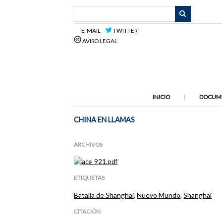
Saltar
al
contenido
E-MAIL
TWITTER
principal
AVISO LEGAL
INICIO
DOCUM
CHINA EN LLAMAS
ARCHIVOS
ETIQUETAS
Batalla de Shanghai
,
Nuevo Mundo
,
Shanghai
CITACIÓN