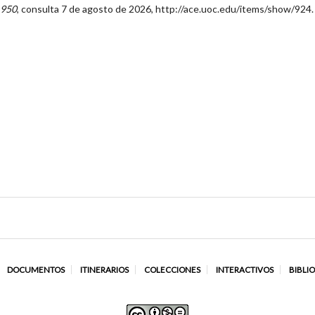
1950
, consulta 7 de agosto de 2026,
http://ace.uoc.edu/items/show/924
.
DOCUMENTOS
ITINERARIOS
COLECCIONES
INTERACTIVOS
BIBLI