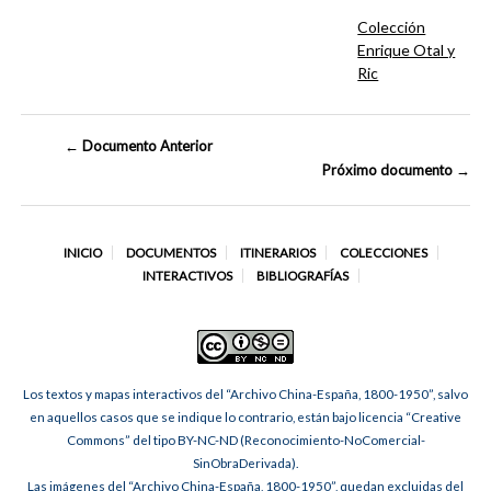
Colección
Enrique Otal y
Ric
← Documento Anterior
Próximo documento →
INICIO
DOCUMENTOS
ITINERARIOS
COLECCIONES
INTERACTIVOS
BIBLIOGRAFÍAS
Los textos y mapas interactivos del “Archivo China-España, 1800-1950”, salvo
en aquellos casos que se indique lo contrario, están bajo licencia “Creative
Commons” del tipo BY-NC-ND (Reconocimiento-NoComercial-
SinObraDerivada).
Las imágenes del “Archivo China-España, 1800-1950”, quedan excluidas del