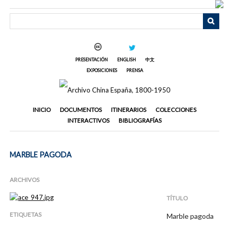
Saltar
al
contenido
principal
PRESENTACIÓN
ENGLISH
中文
EXPOSICIONES
PRENSA
INICIO
DOCUMENTOS
ITINERARIOS
COLECCIONES
INTERACTIVOS
BIBLIOGRAFÍAS
MARBLE PAGODA
ARCHIVOS
TÍTULO
ETIQUETAS
Marble pagoda