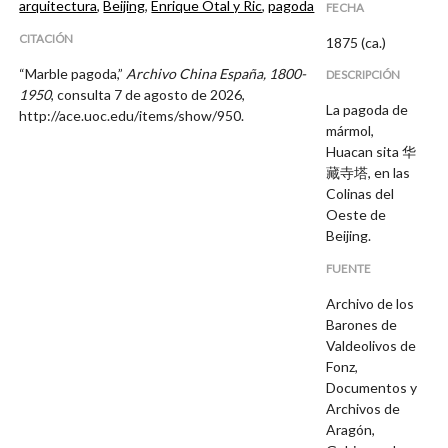
arquitectura
,
Beijing
,
Enrique Otal y Ric
,
pagoda
FECHA
CITACIÓN
1875 (ca.)
“Marble pagoda,”
Archivo China España, 1800-
DESCRIPCIÓN
1950
, consulta 7 de agosto de 2026,
La pagoda de
http://ace.uoc.edu/items/show/950
.
mármol,
Huacan sita 华
藏寺塔, en las
Colinas del
Oeste de
Beijing.
FUENTE
Archivo de los
Barones de
Valdeolivos de
Fonz,
Documentos y
Archivos de
Aragón,