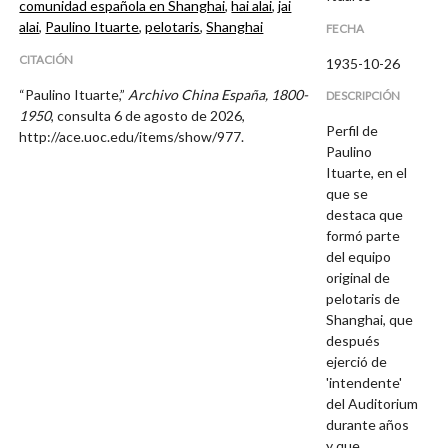
comunidad española en Shanghai
,
hai alai
,
jai
alai
,
Paulino Ituarte
,
pelotaris
,
Shanghai
FECHA
CITACIÓN
1935-10-26
“Paulino Ituarte,”
Archivo China España, 1800-
DESCRIPCIÓN
1950
, consulta 6 de agosto de 2026,
Perfil de
http://ace.uoc.edu/items/show/977
.
Paulino
Ituarte, en el
que se
destaca que
formó parte
del equipo
original de
pelotaris de
Shanghai, que
después
ejerció de
'intendente'
del Auditorium
durante años
y que