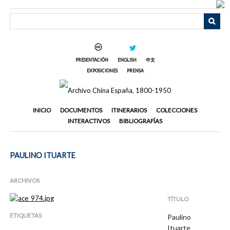
Saltar
al
contenido
principal
PRESENTACIÓN
ENGLISH
中文
EXPOSICIONES
PRENSA
INICIO
DOCUMENTOS
ITINERARIOS
COLECCIONES
INTERACTIVOS
BIBLIOGRAFÍAS
PAULINO ITUARTE
ARCHIVOS
TÍTULO
ETIQUETAS
Paulino
Ituarte