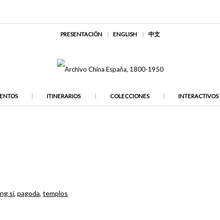
PRESENTACIÓN
ENGLISH
中文
ENTOS
ITINERARIOS
COLECCIONES
INTERACTIVOS
ng si
,
pagoda
,
templos