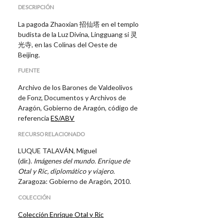
DESCRIPCIÓN
La pagoda Zhaoxian 招仙塔 en el templo
budista de la Luz Divina, Lingguang si 灵
光寺, en las Colinas del Oeste de
Beijing.
FUENTE
Archivo de los Barones de Valdeolivos
de Fonz, Documentos y Archivos de
Aragón, Gobierno de Aragón, código de
referencia
ES/ABV
RECURSO RELACIONADO
LUQUE TALAVÁN, Miguel
(dir.).
Imágenes del mundo. Enrique de
Otal y Ric, diplomático y viajero
.
Zaragoza: Gobierno de Aragón, 2010.
COLECCIÓN
Colección Enrique Otal y Ric