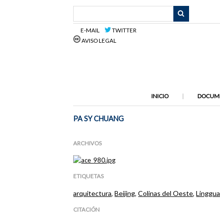
Saltar
al
contenido
E-MAIL
TWITTER
principal
AVISO LEGAL
INICIO
DOCUM
PA SY CHUANG
ARCHIVOS
ETIQUETAS
arquitectura
,
Beijing
,
Colinas del Oeste
,
Linggua
CITACIÓN