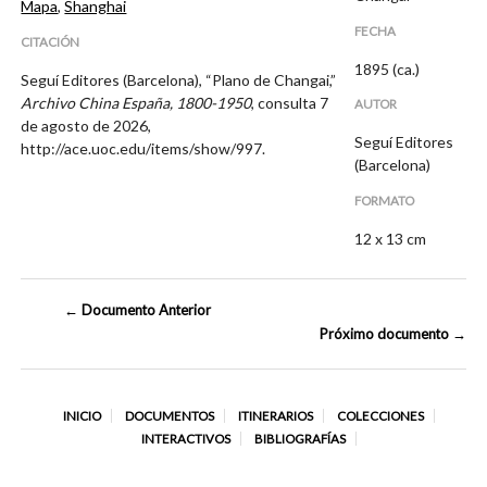
Mapa
,
Shanghai
FECHA
CITACIÓN
1895 (ca.)
Seguí Editores (Barcelona), “Plano de Changai,”
Archivo China España, 1800-1950
, consulta 7
AUTOR
de agosto de 2026,
Seguí Editores
http://ace.uoc.edu/items/show/997
.
(Barcelona)
FORMATO
12 x 13 cm
← Documento Anterior
Próximo documento →
INICIO
DOCUMENTOS
ITINERARIOS
COLECCIONES
INTERACTIVOS
BIBLIOGRAFÍAS