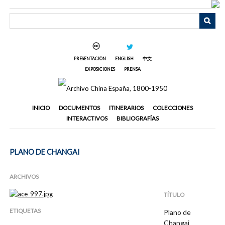
Saltar
al
contenido
principal
PRESENTACIÓN
ENGLISH
中文
EXPOSICIONES
PRENSA
INICIO
DOCUMENTOS
ITINERARIOS
COLECCIONES
INTERACTIVOS
BIBLIOGRAFÍAS
PLANO DE CHANGAI
ARCHIVOS
TÍTULO
ETIQUETAS
Plano de
Changai