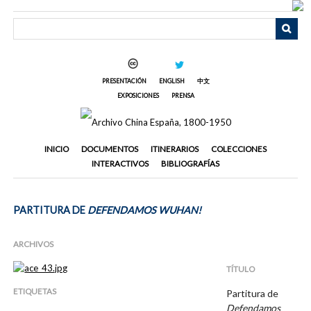
Saltar
al
contenido
principal
PRESENTACIÓN
ENGLISH
中文
EXPOSICIONES
PRENSA
INICIO
DOCUMENTOS
ITINERARIOS
COLECCIONES
INTERACTIVOS
BIBLIOGRAFÍAS
PARTITURA DE
DEFENDAMOS WUHAN!
ARCHIVOS
TÍTULO
ETIQUETAS
Partitura de
Defendamos