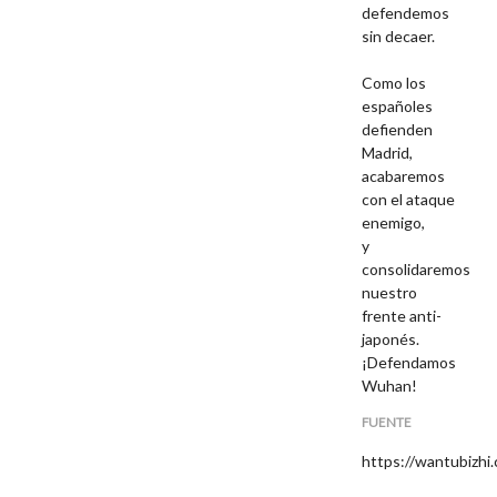
defendemos
sin decaer.
Como los
españoles
defienden
Madrid,
acabaremos
con el ataque
enemigo,
y
consolidaremos
nuestro
frente anti-
japonés.
¡Defendamos
Wuhan!
FUENTE
https://wantubizhi