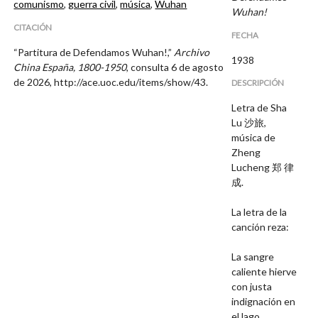
comunismo
,
guerra civil
,
música
,
Wuhan
Wuhan!
CITACIÓN
FECHA
“Partitura de Defendamos Wuhan!,”
Archivo
1938
China España, 1800-1950
, consulta 6 de agosto
de 2026,
http://ace.uoc.edu/items/show/43
.
DESCRIPCIÓN
Letra de Sha
Lu 沙旅,
música de
Zheng
Lucheng 郑 律
成.
La letra de la
canción reza:
La sangre
caliente hierve
con justa
indignación en
el lago